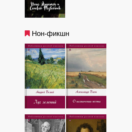
Нон-фикшн