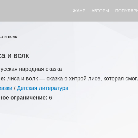
ЖАНР
АВТОРЫ
ПОПУЛЯР
а и волк
а и волк
усская народная сказка
е:
Лиса и волк — сказка о хитрой лисе, которая смог
казки
/
Детская литература
ное ограничение:
6
и